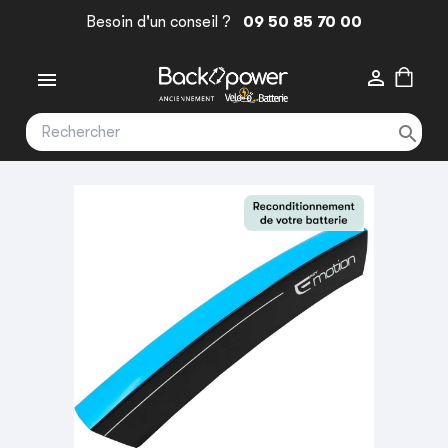
Besoin d'un conseil ?
09 50 85 70 00


