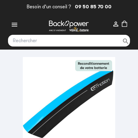
Besoin d'un conseil ?
09 50 85 70 00


