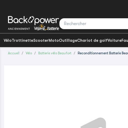
Vélo
Trottinette
Scooter
Moto
Outillage
Chariot de golf
Voiture
Fau
Accueil
Vélo
Batterie vélo Beaufort
Reconditionnement Batterie Bea