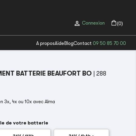

Connexion
(0)
A propos
Aide
Blog
Contact
09 50 85 70 00
ENT BATTERIE BEAUFORT BO
| 288
n 3x, 4x ou 10x avec Alma
ie de votre batterie