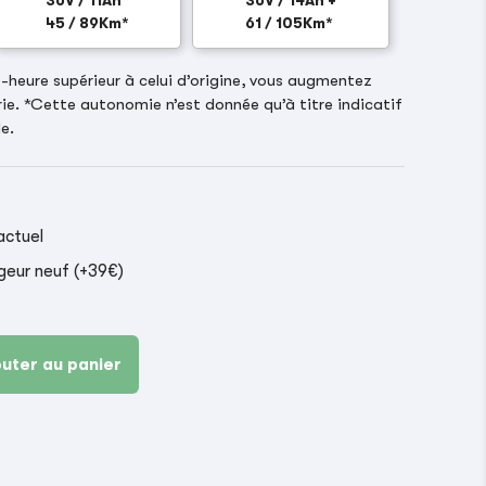
36V / 11Ah
36V / 14Ah +
45 / 89Km*
61 / 105Km*
heure supérieur à celui d’origine, vous augmentez
ie. *Cette autonomie n’est donnée qu’à titre indicatif
e.
actuel
geur neuf (+39€)
outer au panier