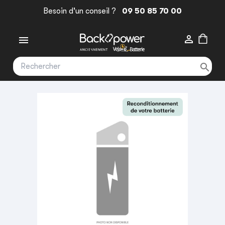
Besoin d'un conseil ?
09 50 85 70 00


