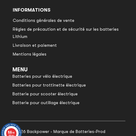
INFORMATIONS
Conditions générales de vente
Règles de précaution et de sécurité sur les batteries
Lithium
Livraison et paiement
Mentions légales
MENU
Batteries pour vélo électrique
Batteries pour trottinette électrique
Batterie pour scooter électrique
Batterie pour outillage électrique
© 2026 Backpower - Marque de Batteries-Prod
9.6
9.6
/10
/10
1048 avis
1048 avis