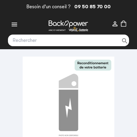
Besoin d'un conseil ?
09 50 85 70 00


