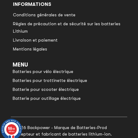
INFORMATIONS
Conditions générales de vente
Règles de précaution et de sécurité sur les batteries
Lithium
Livraison et paiement
Mentions légales
MENU
Batteries pour vélo électrique
Batteries pour trottinette électrique
Batterie pour scooter électrique
Batterie pour outillage électrique
© 2026 Backpower - Marque de Batteries-Prod
9.6
9.6
/10
/10
1049 avis
1049 avis
concepteur et fabricant de batteries lithium-ion.