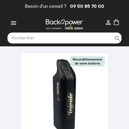
Besoin d'un conseil ?
09 50 85 70 00


